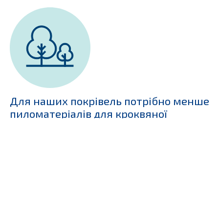
Для наших покрівель потрібно менше
пиломатеріалів для кроквяної
системи
У порівнянні з цементно-піщаною або керамічною
черепицею, композитна не вимагає підсиленої
кроквяної конструкції, а значить, економить ресурси.
Іншими словами, для покрівель GERARD потрібно
менше деревини, ніж для цементно-піщаних або
керамічних покрівель.